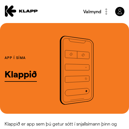
Valmynd
APP Í SÍMA
Klappið
Klappið er app sem þú getur sótt í snjallsímann þinn og