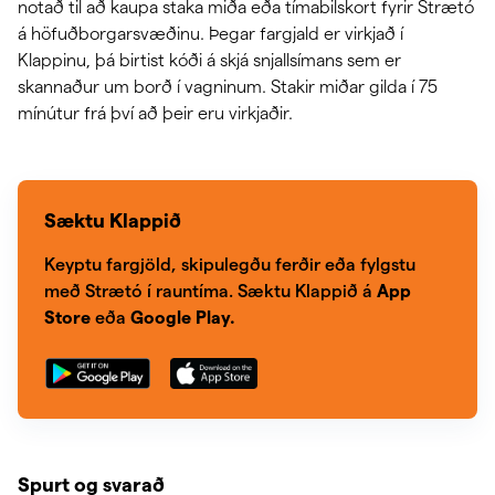
notað til að kaupa staka miða eða tímabilskort fyrir Strætó
á höfuðborgarsvæðinu. Þegar fargjald er virkjað í
Klappinu, þá birtist kóði á skjá snjallsímans sem er
skannaður um borð í vagninum. Stakir miðar gilda í 75
mínútur frá því að þeir eru virkjaðir.
Sæktu Klappið
Keyptu fargjöld, skipulegðu ferðir eða fylgstu
með Strætó í rauntíma. Sæktu Klappið á
App
Store
eða
Google Play.
Spurt og svarað