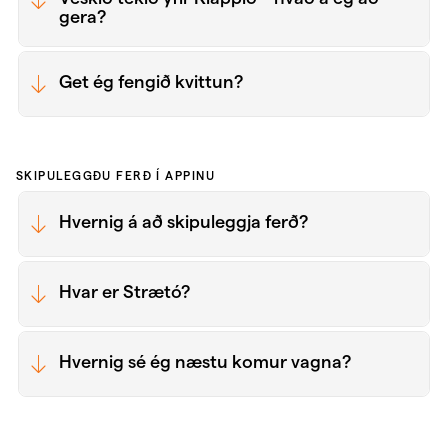
gera?
Get ég fengið kvittun?
SKIPULEGGÐU FERÐ Í APPINU
Hvernig á að skipuleggja ferð?
Hvar er Strætó?
Hvernig sé ég næstu komur vagna?