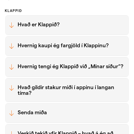
KLAPPIÐ
Hvað er Klappið?
Hvernig kaupi ég fargjöld í Klappinu?
Hvernig tengi ég Klappið við „Mínar síður“?
Hvað gildir stakur miði í appinu í langan
tíma?
Senda miða
Veskið tekið yfir Klappið – hvað á ég að