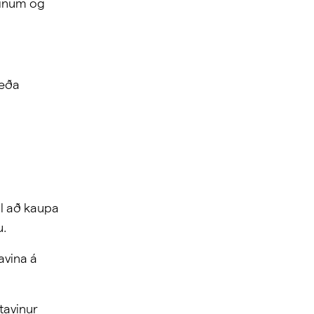
ninum og
 eða
il að kaupa
u.
avina á
tavinur