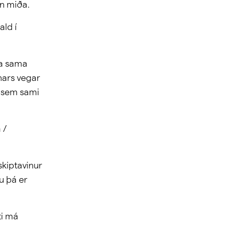
an miða.
ald í
ta sama
nnars vegar
ki sem sami
 /
skiptavinur
u þá er
ti má