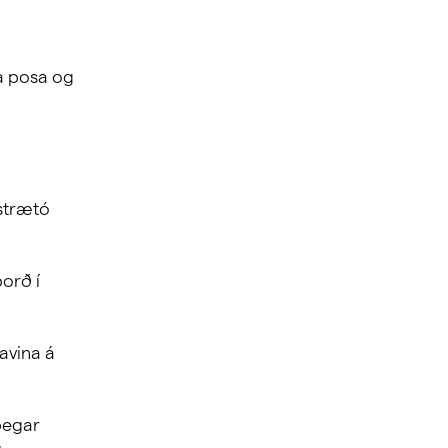
a posa og
 strætó
orð í
avina á
 þegar