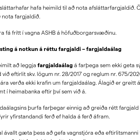
sláttarhafar hafa heimild til að nota afsláttarfargjaldið.
 nota fargjaldið.
ára fá frítt í vagna ASHB á höfuðborgarsvæðinu.
esting á notkun á réttu fargjaldi – fargjaldaálag
imilt að leggja
fargjaldaálag
á farþega sem ekki geta s
ld við eftirlit skv. lögum nr. 28/2017 og reglum nr. 675/20
 ára verða ekki krafin um fargjaldaálag. Álagið er greitt
t í heimabanka eftir því sem við á.
daálagsins þurfa farþegar einnig að greiða rétt fargjald
rir yfirstandandi ferð ef halda á ferð áfram.
l ávallt gæta þess að gefa vagnstjóra eða eftirlitsmanni 