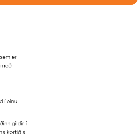
 sem er
a með
d í einu
inn gildir í
ma kortið á