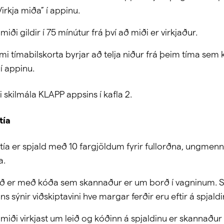
Virkja miða” í appinu.
miði gildir í 75 mínútur frá því að miði er virkjaður.
ími tímabilskorta byrjar að telja niður frá þeim tíma sem 
 í appinu.
ri skilmála KLAPP appsins í kafla 2.
tía
tía er spjald með 10 fargjöldum fyrir fullorðna, ungmenn
a.
ið er með kóða sem skannaður er um borð í vagninum. S
s sýnir viðskiptavini hve margar ferðir eru eftir á spjaldi
miði virkjast um leið og kóðinn á spjaldinu er skannaður