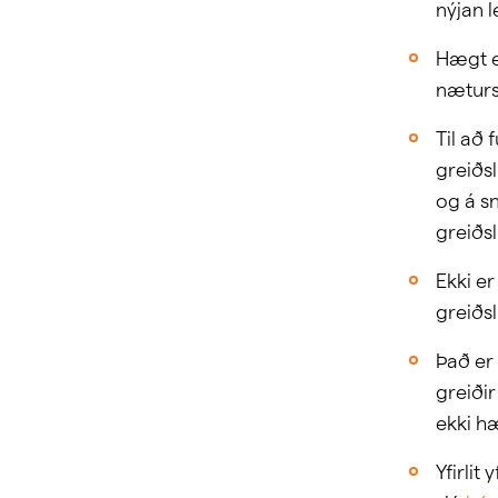
nýjan l
Hægt er
næturs
Til að
greiðsl
og á sn
greiðsl
Ekki er
greiðs
Það er
greiðir
ekki h
Yfirlit