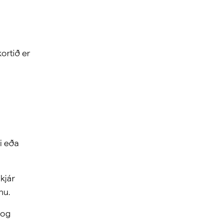
kortið er
i eða
kjár
nu.
 og