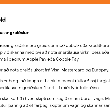
öld
ausar greiðslur
ausar greiðslur eru greiðslur með debet- eða kreditkorti
pp við skanna með því að nota snertilausa virkni þess eð
íma í gegnum Apple Pay eða Google Pay.
r að nota greiðslukort frá Visa, Mastercard og Europay.
s er hægt að kaupa eitt stakt almennt (fullorðins) fargjal
rtilausum greiðslum. 1 kort – 1 miði fyrir fullorðinn.
skal kortið í hvert skipti sem stigið er um borð í vagn. Mið
útur þannig að ef farþegi skiptir um vagn og skannar sa