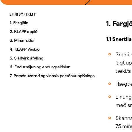
EFNISYFIRLIT
1. Fargj
1. Fargjöld
2. KLAPP appið
1.1 Snertil
3. Mínar síður
4. KLAPP Veskið
Snertil
5. Sjálfvirk áfylling
lagt u
6. Endurnýjun og endurgreiðslur
tæki/s
7. Persónuvernd og vinnsla persónuupplýsinga
Hægt e
Einungi
með sne
Skanna 
75 mín