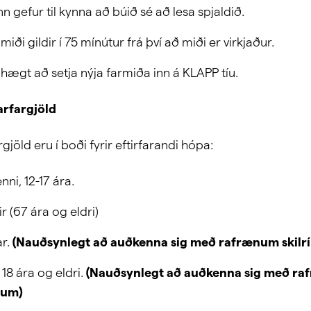
n gefur til kynna að búið sé að lesa spjaldið.
miði gildir í 75 mínútur frá því að miði er virkjaður.
 hægt að setja nýja farmiða inn á KLAPP tíu.
tarfargjöld
rgjöld eru í boði fyrir eftirfarandi hópa:
ni, 12-17 ára.
r (67 ára og eldri)
ar.
(Nauðsynlegt að auðkenna sig með rafrænum skilr
18 ára og eldri.
(Nauðsynlegt að auðkenna sig með r
jum)