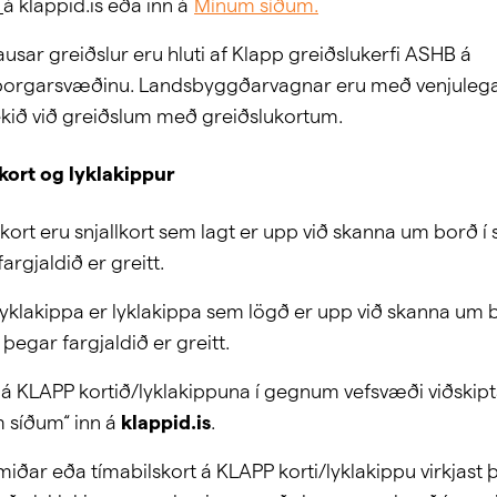
á klappid.is eða inn á
Mínum síðum.
ausar greiðslur eru hluti af Klapp greiðslukerfi ASHB á
orgarsvæðinu. Landsbyggðarvagnar eru með venjuleg
ekið við greiðslum með greiðslukortum.
kort og lyklakippur
kort eru snjallkort sem lagt er upp við skanna um borð í
argjaldið er greitt.
lyklakippa er lyklakippa sem lögð er upp við skanna um b
þegar fargjaldið er greitt.
r á KLAPP kortið/lyklakippuna í gegnum vefsvæði viðskipt
 síðum“ inn á
klappid.is
.
miðar eða tímabilskort á KLAPP korti/lyklakippu virkjast