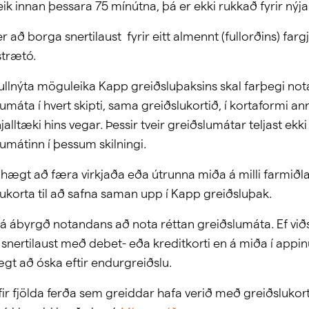
eik innan þessara 75 mínútna, þá er ekki rukkað fyrir nýj
 að borga snertilaust fyrir eitt almennt (fullorðins) fargj
trætó.
 fullnýta möguleika Kapp greiðsluþaksins skal farþegi no
umáta í hvert skipti, sama greiðslukortið, í kortaformi a
jalltæki hins vegar. Þessir tveir greiðslumátar teljast ek
umátinn í þessum skilningi.
 hægt að færa virkjaða eða útrunna miða á milli farmiðla
lukorta til að safna saman upp í Kapp greiðsluþak.
 á ábyrgð notandans að nota réttan greiðslumáta. Ef við
 snertilaust með debet- eða kreditkorti en á miða í appin
ægt að óska eftir endurgreiðslu.
 yfir fjölda ferða sem greiddar hafa verið með greiðslukor