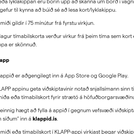
 eða lyklakippan eru borin upp að skanna um borð í vag
gefur til kynna að búið sé að lesa kort/lyklakippu.
miði gildir í 75 mínútur frá fyrstu virkjun.
dagur tímabilskorta verður virkur frá þeim tíma sem kort
ippa er skönnuð.
 app
appið er aðgengilegt inn á App Store og Google Play.
APP appinu geta viðskiptavinir notað snjallsímann sinn t
miða eða tímabilskort fyrir strætó á höfuðborgarsvæðin
 einnig hægt að fylla á appið í gegnum vefsvæði viðskipt
 síðum“ inn á
klappid.is
.
miði eða tímabilskort í KLAPP-appi virkjast þegar viðskip