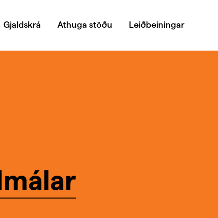
Gjaldskrá
Athuga stöðu
Leiðbeiningar
lmálar