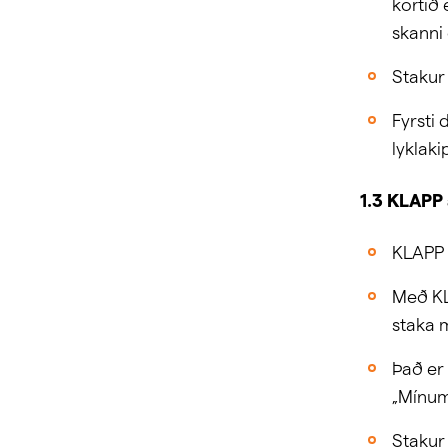
kortið
skanni 
Stakur 
Fyrsti 
lyklak
1.3 KLAPP
KLAPP 
Með KL
staka 
Það er
„Mínum
Stakur 