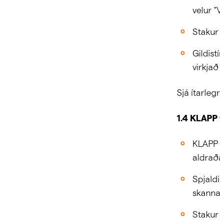
velur “
Stakur 
Gildist
virkjað
Sjá ítarleg
1.4 KLAPP 
KLAPP 
aldrað
Spjald
skannan
Stakur 