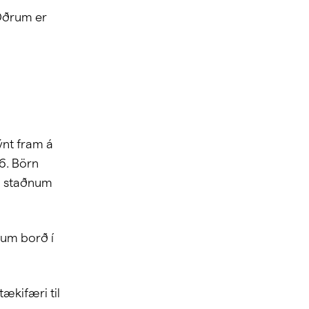
 Öðrum er
ýnt fram á
26. Börn
 á staðnum
 um borð í
tækifæri til