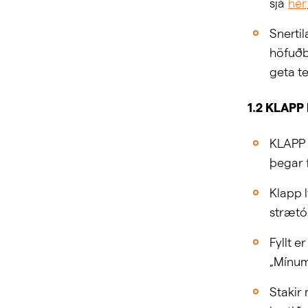
sjá
hér
Snertil
höfuðb
geta t
1.2 KLAPP 
KLAPP 
þegar f
Klapp 
strætó 
Fyllt e
„Mínum
Stakir 