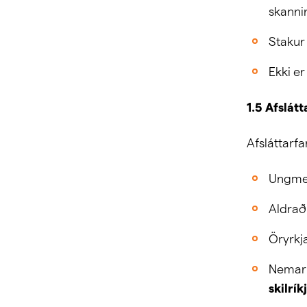
skannin
Stakur 
Ekki er
1.5 Afslát
Afsláttarfa
Ungmen
Aldraði
Öryrkj
Nemar 
skilrík