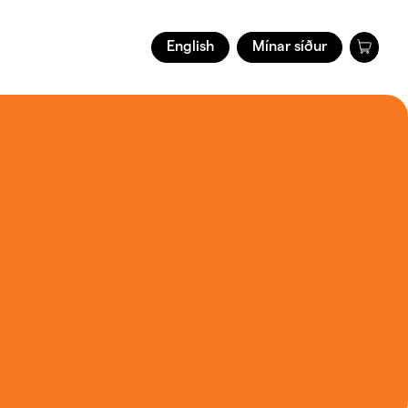
English
Mínar síður