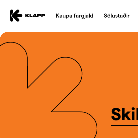
Kaupa fargjald
Sölustaðir
Ski