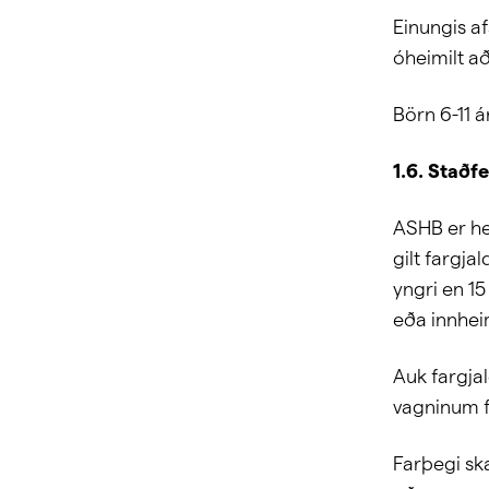
Einungis af
óheimilt að
Börn 6-11 
1.6. Staðf
ASHB er he
gilt fargja
yngri en 15
eða innheim
Auk fargjal
vagninum fy
Farþegi ska