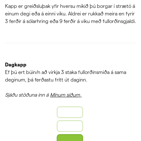
Kapp er greiðsluþak yfir hversu mikið þú borgar í strætó á
einum degi eða á einni viku. Aldrei er rukkað meira en fyrir
3 ferðir á sólarhring eða 9 ferðir á viku með fullorðinsgjaldi.
Dagkapp
Ef þú ert búin/n að virkja 3 staka fullorðinsmiða á sama
deginum, þá ferðastu frítt út daginn.
Sjáðu stöðuna inn á
Mínum síðum
.