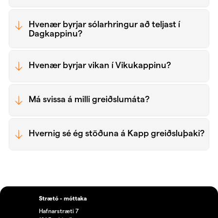
Hvenær byrjar sólarhringur að teljast í
Dagkappinu?
Hvenær byrjar vikan í Vikukappinu?
Má svissa á milli greiðslumáta?
Hvernig sé ég stöðuna á Kapp greiðsluþaki?
Strætó - móttaka
Hafnarstræti 7