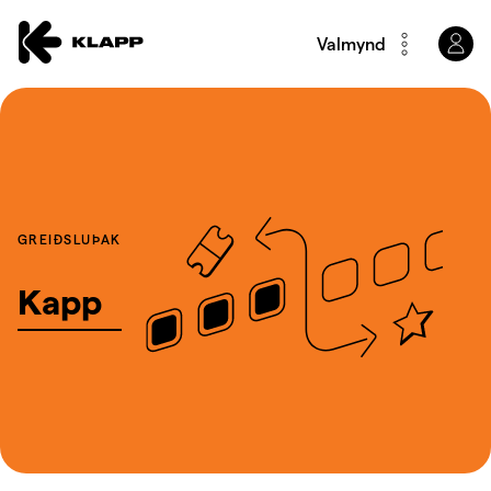
Valmynd
GREIÐSLUÞAK
Kapp