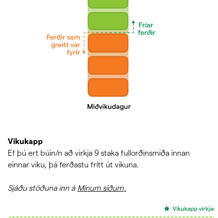
Vikukapp
Ef þú ert búin/n að virkja 9 staka fullorðinsmiða innan
einnar viku, þá ferðastu frítt út vikuna.
Sjáðu stöðuna inn á
Mínum síðum
.