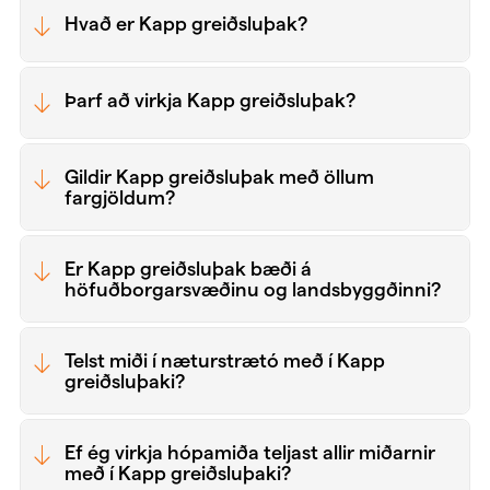
Hvað er Kapp greiðsluþak?
Þarf að virkja Kapp greiðsluþak?
Gildir Kapp greiðsluþak með öllum
fargjöldum?
Er Kapp greiðsluþak bæði á
höfuðborgarsvæðinu og landsbyggðinni?
Telst miði í næturstrætó með í Kapp
greiðsluþaki?
Ef ég virkja hópamiða teljast allir miðarnir
með í Kapp greiðsluþaki?